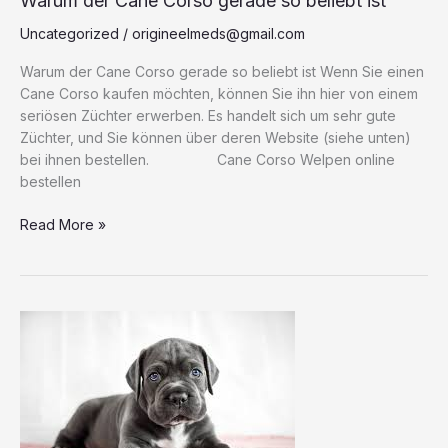
Warum der Cane Corso gerade so beliebt ist
Uncategorized
/
origineelmeds@gmail.com
Warum der Cane Corso gerade so beliebt ist Wenn Sie einen
Cane Corso kaufen möchten, können Sie ihn hier von einem
seriösen Züchter erwerben. Es handelt sich um sehr gute
Züchter, und Sie können über deren Website (siehe unten)
bei ihnen bestellen. Cane Corso Welpen online
bestellen
Read More »
Waarom
de
Cane
Corso
momenteel
zo