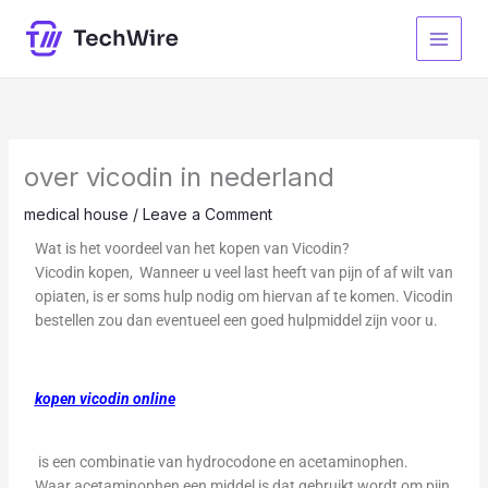
Skip
to
content
over vicodin in nederland
medical house
/
Leave a Comment
Wat is het voordeel van het kopen van Vicodin?
Vicodin kopen, Wanneer u veel last heeft van pijn of af wilt van
opiaten, is er soms hulp nodig om hiervan af te komen. Vicodin
bestellen zou dan eventueel een goed hulpmiddel zijn voor u.
kopen vicodin online
is een combinatie van hydrocodone en acetaminophen.
Waar acetaminophen een middel is dat gebruikt wordt om pijn