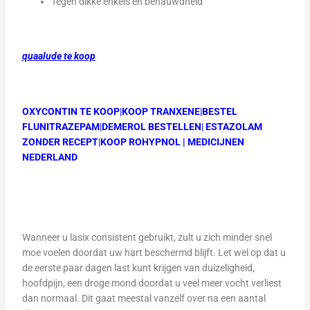
Tegen dikke enkels en benauwdheid
quaalude te koop
OXYCONTIN TE KOOP
|
KOOP TRANXENE
|
BESTEL
FLUNITRAZEPAM
|
DEMEROL BESTELLEN
|
ESTAZOLAM
ZONDER RECEPT
|
KOOP ROHYPNOL
|
MEDICIJNEN
NEDERLAND
Wanneer u lasix consistent gebruikt, zult u zich minder snel
moe voelen doordat uw hart beschermd blijft. Let wel op dat u
de eerste paar dagen last kunt krijgen van duizeligheid,
hoofdpijn, een droge mond doordat u veel meer vocht verliest
dan normaal. Dit gaat meestal vanzelf over na een aantal